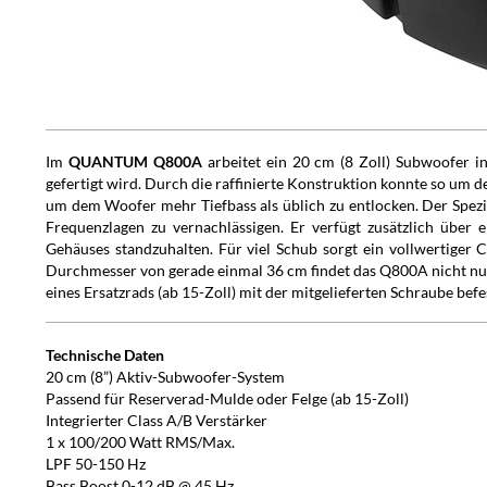
Im
QUANTUM
Q800A
arbeitet ein 20 cm (8 Zoll) Subwoofer 
gefertigt wird. Durch die raffinierte Konstruktion konnte so um 
um dem Woofer mehr Tiefbass als üblich zu entlocken. Der Spezia
Frequenzlagen zu vernachlässigen. Er verfügt zusätzlich über
Gehäuses standzuhalten. Für viel Schub sorgt ein vollwertiger 
Durchmesser von gerade einmal 36 cm findet das Q800A nicht nur
eines Ersatzrads (ab 15-Zoll) mit der mitgelieferten Schraube befe
Technische Daten
20 cm (8”) Aktiv-Subwoofer-System
Passend für Reserverad-Mulde oder Felge (ab 15-Zoll)
Integrierter Class A/B Verstärker
1 x 100/200 Watt RMS/Max.
LPF 50-150 Hz
Bass Boost 0-12 dB @ 45 Hz